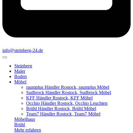
info@steinberg-24.de
Steinberg
Maler
Boden
Möbel
raumplus Händler Rostock, raumplus Möbel
Sudbrock Händler Rostock, Sudbrock Möbel
KFF Händler Rostock, KFF Möbel
Occhio Händler Rostock, Occhio Leuchten
Brühl Händler Rostock, Brühl Möbel
Team7 Händler Rostock, Team7 Möbel
Möbelhaus
Brühl
Mehr erfahren